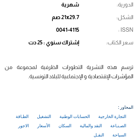
الدورية
شهرية
الشكل
21x29.7 صم
0041-4115
ISSN
سعر الكتاب
إشتراك سنوي : 25 دت
ترسم هذه النشرية التطورات الظرفية لمجموعة من
المؤشرات الإقتصادية و الإجتماعية للبلاد التونسية.
المحاور :
التجارة الخارجية
الحسابات الوطنية
التشغيل
الطـاقة
الصـنـاعة
النقد والمالية
السكان
الأسعار
الاجور
السياحة
النقـل