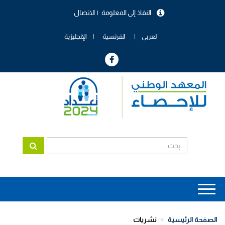
تجاوز
النفاذ إلى المعلومة
الاتصال
إلى
menu
المحتوى
header
الرئيسي
العربي
الفرنسية
الإنجليزية
Main
navigation
الصفحة الرئيسية
نشريات