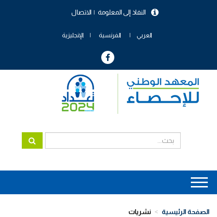
تجاوز
النفاذ إلى المعلومة
الاتصال
إلى
menu
المحتوى
header
الرئيسي
العربي
الفرنسية
الإنجليزية
Main
navigation
الصفحة الرئيسية
نشريات