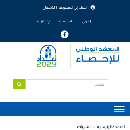
تجاوز
النفاذ إلى المعلومة
الاتصال
إلى
menu
المحتوى
header
الرئيسي
العربي
الفرنسية
الإنجليزية
Main
navigation
الصفحة الرئيسية
نشريات