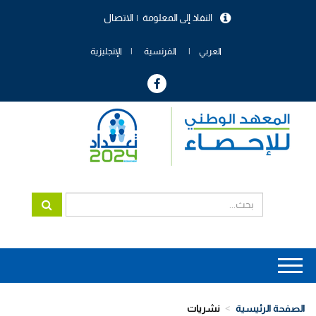
تجاوز
النفاذ إلى المعلومة
الاتصال
إلى
menu
المحتوى
header
الرئيسي
العربي
الفرنسية
الإنجليزية
Main
navigation
الصفحة الرئيسية
نشريات