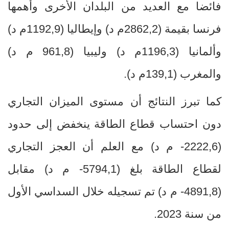
فائضا مع العديد من البلدان الأخرى وأهمها
فرنسا بقيمة (2862,2م د) وإيطاليا (1192,9م د)
وألمانيا (1196,3م
د) وليبيا (961,8 م د)
والمغرب (139,1م د).
كما تبرز النتائج أن مستوى الميزان التجاري
دون احتساب قطاع الطاقة ينخفض إلى حدود
(2222,6- م د) مع العلم أن العجز التجاري
لقطاع الطاقة بلغ (5794,1- م د) مقابل
(4891,8- م د) تم تسجيله خلال السداسي الأول
من سنة 2023.