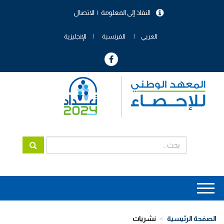
تجاوز
النفاذ إلى المعلومة
الاتصال
إلى
menu
المحتوى
header
الرئيسي
العربي
الفرنسية
الإنجليزية
Main
navigation
الصفحة الرئيسية
نشريات