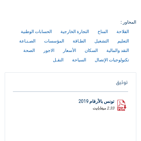
المحاور :
الفلاحة
المناخ
التجارة الخارجية
الحسابات الوطنية
التعليم
التشغيل
الطـاقة
المؤسسات
الصـنـاعة
النقد والمالية
السكان
الأسعار
الاجور
الصحة
تكنولوجيات الإتصال
السياحة
النقـل
توثيق
تونس بالأرقام 2019
2.33 ميغابايت