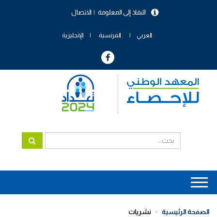
تجاوز
النفاذ إلى المعلومة
الاتصال
إلى
menu
المحتوى
header
الرئيسي
العربي
الفرنسية
الإنجليزية
Main
navigation
الصفحة الرئيسية
نشريات