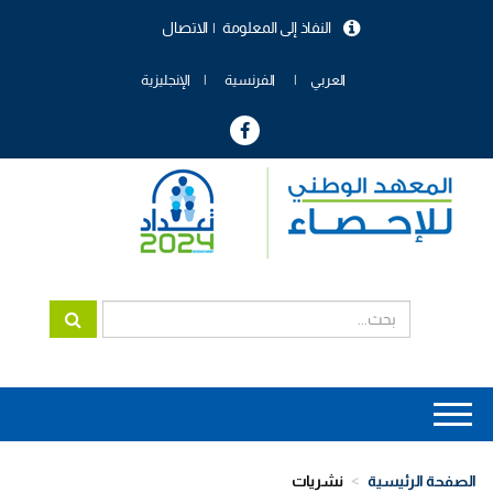
تجاوز
النفاذ إلى المعلومة
الاتصال
إلى
menu
المحتوى
header
الرئيسي
العربي
الفرنسية
الإنجليزية
Main
navigation
الصفحة الرئيسية
نشريات