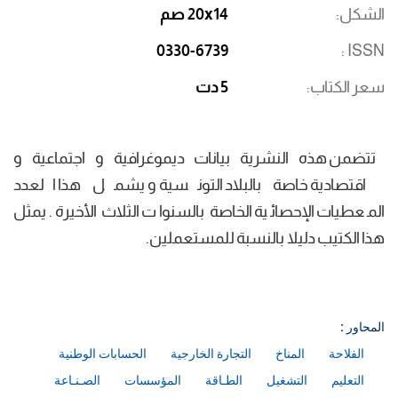
الشكل
20x14 صم
0330-6739
ISSN
سعر الكتاب
5 دت
تتضمن هذه النشرية بيانات ديموغرافية و اجتماعية و
اقتصادية خاصة بالبلاد التونسية و يشمل هذا العدد
المعطيات الإحصائية الخاصة بالسنوات الثلاث الأخيرة. يمثل
هذا الكتيب دليلا بالنسبة للمستعملين.
المحاور :
الفلاحة
المناخ
التجارة الخارجية
الحسابات الوطنية
التعليم
التشغيل
الطـاقة
المؤسسات
الصـنـاعة