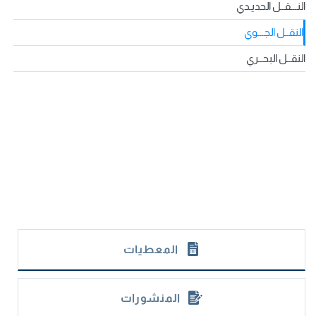
النـــقــل الحديـدي
النقــل الجـــوي
النقــل البحــري
المعطيات
المنشورات