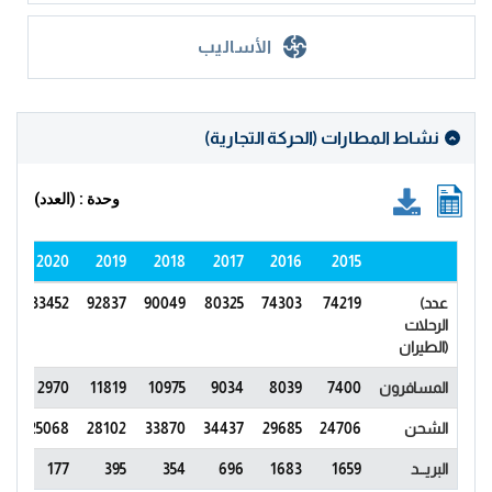
الأساليب
نشاط المطارات (الحركة التجارية)
وحدة : (العدد)
21
2020
2019
2018
2017
2016
2015
(عدد
74219
74303
80325
90049
92837
33452
68
الرحلات
(الطيران
المسافرون
7400
8039
9034
10975
11819
2970
77
الشحن
24706
29685
34437
33870
28102
25068
73
البريـــد
1659
1683
696
354
395
177
69