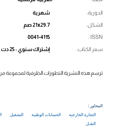
الدورية
شهرية
الشكل
21x29.7 صم
0041-4115
ISSN
سعر الكتاب
إشتراك سنوي : 25 دت
ترسم هذه النشرية التطورات الظرفية لمجموعة من ال
المحاور :
التجارة الخارجية
الحسابات الوطنية
التشغيل
ا
النقـل