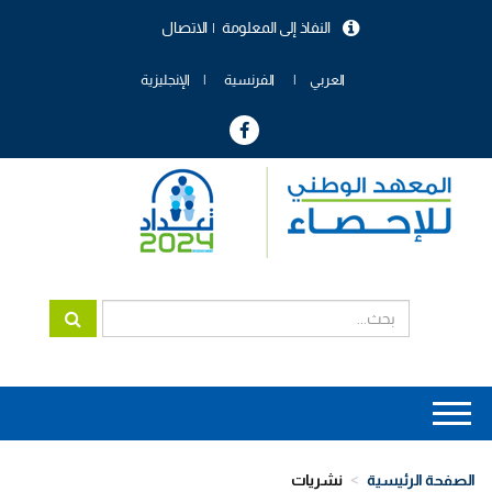
تجاوز
النفاذ إلى المعلومة
الاتصال
إلى
menu
المحتوى
header
الرئيسي
العربي
الفرنسية
الإنجليزية
Main
navigation
الصفحة الرئيسية
نشريات