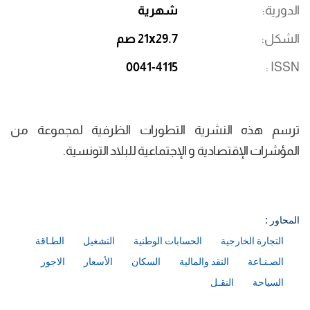
الدورية
شهرية
الشكل
21x29.7 صم
0041-4115
ISSN
ترسم هذه النشرية التطورات الظرفية لمجموعة من
المؤشرات الإقتصادية و الإجتماعية للبلاد التونسية.
المحاور :
التجارة الخارجية
الحسابات الوطنية
التشغيل
الطـاقة
الصـنـاعة
النقد والمالية
السكان
الأسعار
الاجور
السياحة
النقـل