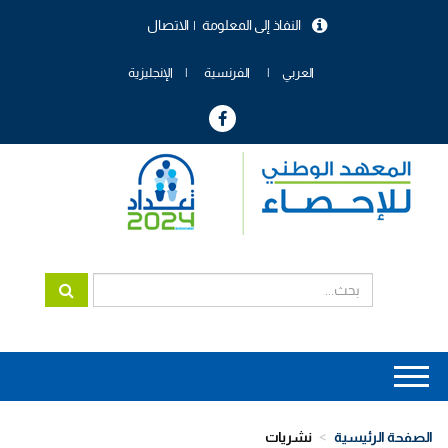
تجاوز
النفاذ إلى المعلومة
الاتصال
إلى
menu
المحتوى
header
الرئيسي
العربي
الفرنسية
الإنجليزية
Main
navigation
الصفحة الرئيسية
نشريات