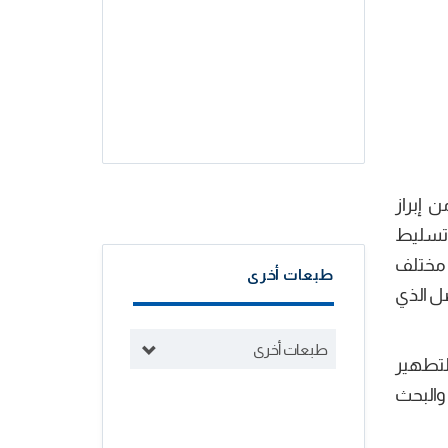
 إبراز
وتسليط
 مختلف
طبعات أخرى
ل الذي
طبعات أخرى
التطهير
 والبحث