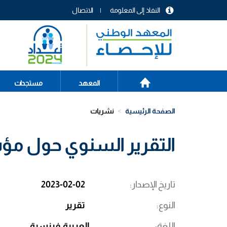
تجاوز
النفاذ إلى المعلومة
الاتصال
إلى
menu
المحتوى
header
الرئيسي
الصفحة
Main
المعهد
مستجدات
الرئيسية
navigation
الصفحة الرئيسية
نشريات
التقرير السنوي حول مؤشرا
تاريخ الإصدار
2023-02-02
النوع
تقرير
اللغة
العربية
فرنسية