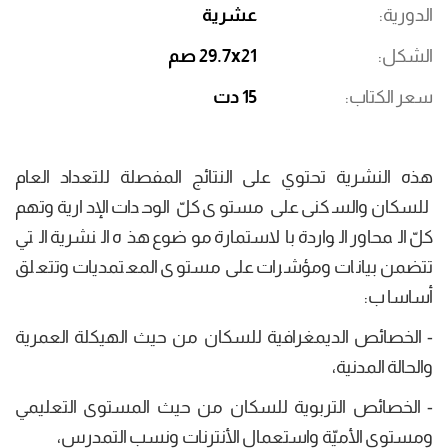
الدورية
عشرية
الشكل
29.7x21 صم
سعر الكتاب
15 دت
هذه النشرية تحتوي على النتائج المفصلة للتعداد العام
للسكان والسكنى على مستوى كلّ الوحدات الإدارية وتهم
كلّ المحاور الواردة بالاستمارة موضوع هذه النشرية التي
تتضمن بيانات ومؤشرات على مستوى المعتمديات وتتعلق
أساسا ب:
- الخصائص الديمغرافية للسكان من حيث الهيكلة العمرية
والحالة المدنية،
- الخصائص التربوية للسكان من حيث المستوى التعليمي
ومستوى الأميّة واستعمال الأنترنات ونسب التمدرس،