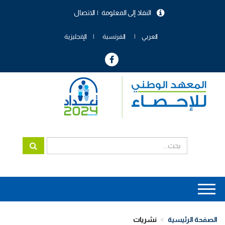
تجاوز
النفاذ إلى المعلومة
الاتصال
إلى
menu
المحتوى
header
الرئيسي
العربي
الفرنسية
الإنجليزية
Main
navigation
الصفحة الرئيسية
نشريات