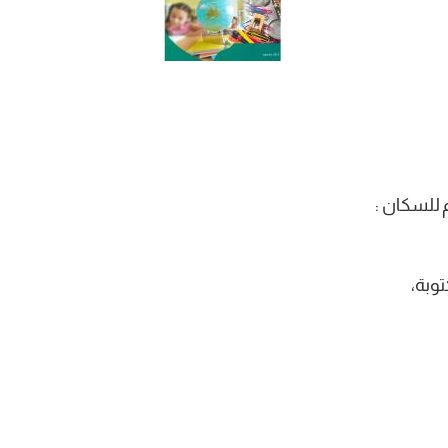
 للسكان :
وبة،