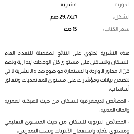
الدورية
عشرية
الشكل
29.7x21 صم
سعر الكتاب
15 دت
هذه النشرية تحتوي على النتائج المفصلة للتعداد العام
للسكان والسكنى على مستوى كلّ الوحدات الإدارية وتهم
كلّ المحاور الواردة بالاستمارة موضوع هذه النشرية التي
تتضمن بيانات ومؤشرات على مستوى المعتمديات وتتعلق
أساسا ب:
- الخصائص الديمغرافية للسكان من حيث الهيكلة العمرية
والحالة المدنية،
- الخصائص التربوية للسكان من حيث المستوى التعليمي
ومستوى الأميّة واستعمال الأنترنات ونسب التمدرس،