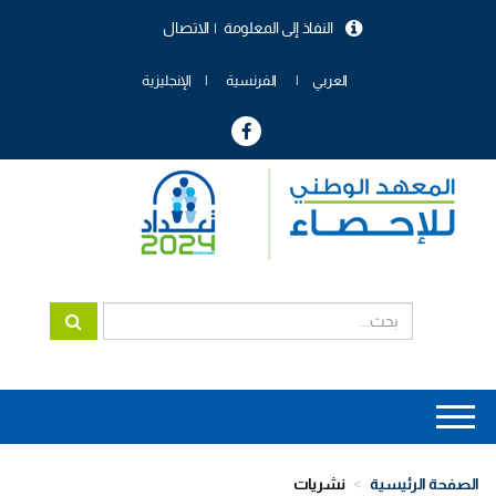
تجاوز
النفاذ إلى المعلومة
الاتصال
إلى
menu
المحتوى
header
الرئيسي
العربي
الفرنسية
الإنجليزية
Main
navigation
الصفحة الرئيسية
نشريات