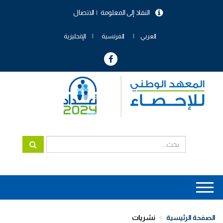
تجاوز
النفاذ إلى المعلومة
الاتصال
إلى
menu
المحتوى
header
الرئيسي
العربي
الفرنسية
الإنجليزية
Main
navigation
الصفحة الرئيسية
نشريات