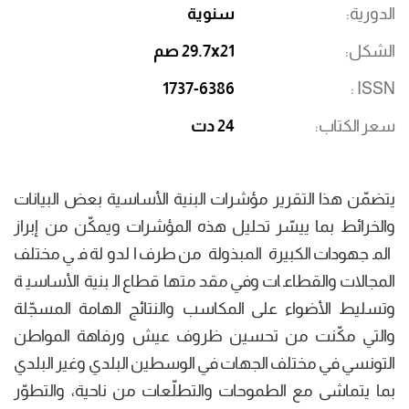
الدورية
سنوية
الشكل
29.7x21 صم
1737-6386
ISSN
سعر الكتاب
24 دت
يتضمّن هذا التقرير مؤشرات البنية الأساسية بعض البيانات
والخرائط بما ييسّر تحليل هذه المؤشرات ويمكّن من إبراز
المجهودات الكبيرة المبذولة من طرف الدولة في مختلف
المجالات والقطاعات وفي مقدمتها قطاع البنية الأساسية
وتسليط الأضواء على المكاسب والنتائج الهامة المسجّلة
والتي مكّنت من تحسين ظروف عيش ورفاهة المواطن
التونسي في مختلف الجهات في الوسطين البلدي وغير البلدي
بما يتماشى مع الطموحات والتطلّعات من ناحية، والتطوّر