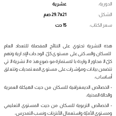
الدورية
عشرية
الشكل
29.7x21 صم
سعر الكتاب
15 دت
هذه النشرية تحتوي على النتائج المفصلة للتعداد العام
للسكان والسكنى على مستوى كلّ الوحدات الإدارية وتهم
كلّ المحاور الواردة بالاستمارة موضوع هذه النشرية التي
تتضمن بيانات ومؤشرات على مستوى المعتمديات وتتعلق
أساسا ب:
- الخصائص الديمغرافية للسكان من حيث الهيكلة العمرية
والحالة المدنية،
- الخصائص التربوية للسكان من حيث المستوى التعليمي
ومستوى الأميّة واستعمال الأنترنات ونسب التمدرس،