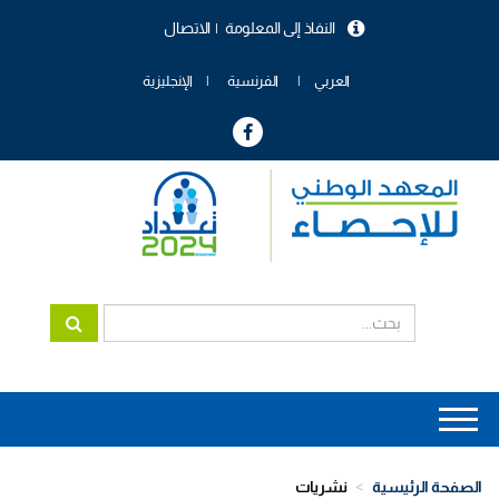
تجاوز
النفاذ إلى المعلومة
الاتصال
إلى
menu
المحتوى
header
الرئيسي
العربي
الفرنسية
الإنجليزية
Main
navigation
الصفحة الرئيسية
نشريات