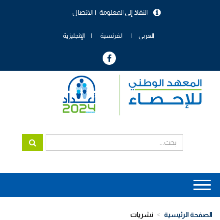
تجاوز
النفاذ إلى المعلومة
الاتصال
إلى
menu
المحتوى
header
الرئيسي
العربي
الفرنسية
الإنجليزية
Main
navigation
الصفحة الرئيسية
نشريات