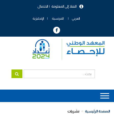
تجاوز
النفاذ إلى المعلومة
الاتصال
إلى
menu
المحتوى
header
الرئيسي
العربي
الفرنسية
الإنجليزية
Main
navigation
الصفحة الرئيسية
نشريات