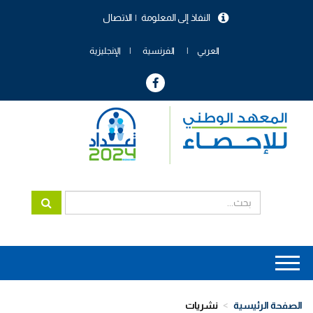
تجاوز
النفاذ إلى المعلومة
الاتصال
إلى
menu
المحتوى
header
الرئيسي
العربي
الفرنسية
الإنجليزية
Main
navigation
الصفحة الرئيسية
نشريات