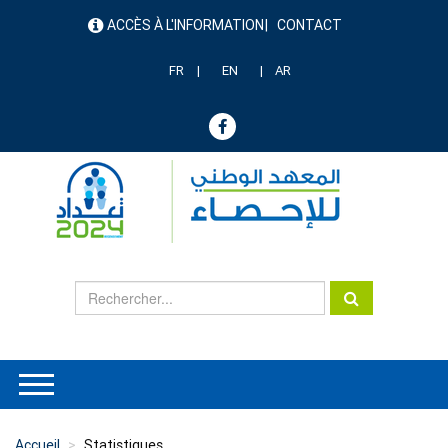
Aller
ACCÈS À L'INFORMATION
CONTACT
au
menu
contenu
header
principal
FR
EN
AR
Accueil
Statistiques