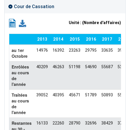
Cour de Cassation
Unité : (Nombre d'affaires)
2013
2014
2015
2016
2017
2018
au 1er
14976
16392
23263
29795
33635
39121
Octobre
Enrôlées
40209
46263
51198
54690
55687
53425
au cours
de
l'année
Traîtées
39052
40395
45671
51789
50893
55355
au cours
de
l'année
Restantes
16133
22260
28790
32696
38429
37191
au 30 -