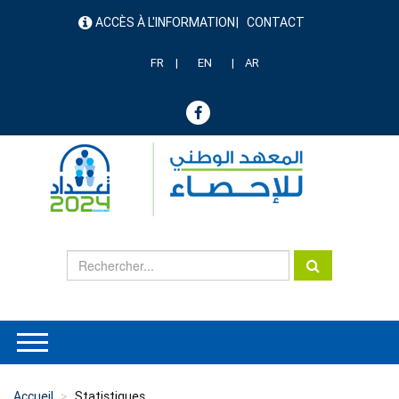
Aller
ACCÈS À L'INFORMATION
CONTACT
au
menu
contenu
header
principal
FR
EN
AR
Accueil
Statistiques