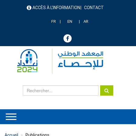
Aller
ACCÈS À L'INFORMATION
CONTACT
au
menu
contenu
header
principal
FR
EN
AR
Accueil
Publications