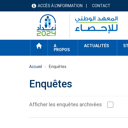
Aller
ACCÈS À L'INFORMATION
CONTACT
menu
au
contenu
header
principal
ACCUEIL
A
ACTUALITÉS
ST
PROPOS
Accueil
Enquêtes
Enquêtes
Afficher les enquêtes archivées