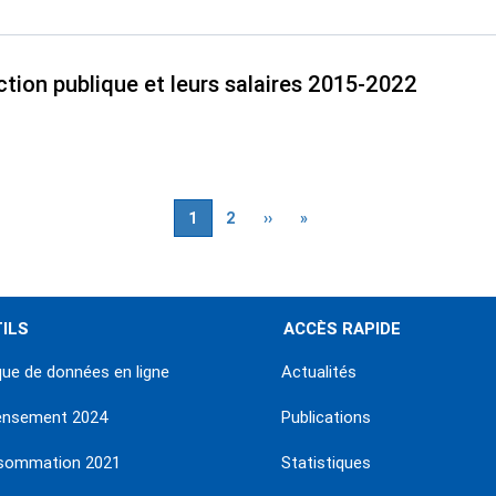
ction publique et leurs salaires 2015-2022
Page
1
Page
2
Page
››
Dernière
»
courante
suivante
page
ILS
ACCÈS RAPIDE
ue de données en ligne
Actualités
ensement 2024
Publications
sommation 2021
Statistiques