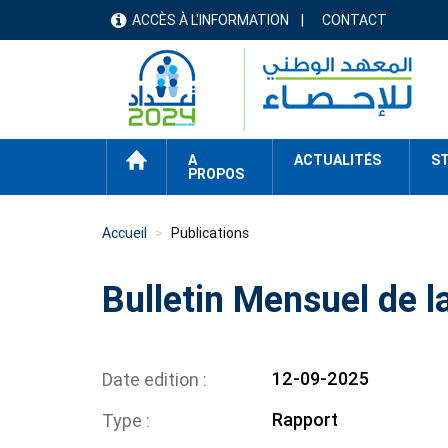
Aller
ACCÈS À L'INFORMATION
CONTACT
menu
au
contenu
header
principal
ACCUEIL
A
ACTUALITÉS
ST
PROPOS
Accueil
Publications
Bulletin Mensuel de la
12-09-2025
Date edition
Rapport
Type