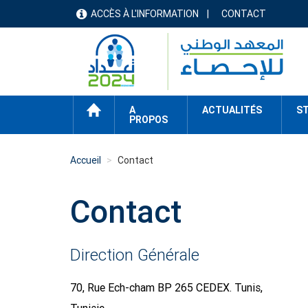
Aller
ACCÈS À L'INFORMATION
CONTACT
menu
au
contenu
header
principal
ACCUEIL
A
ACTUALITÉS
ST
PROPOS
Accueil
Contact
Contact
Direction Générale
70, Rue Ech-cham BP 265 CEDEX. Tunis,