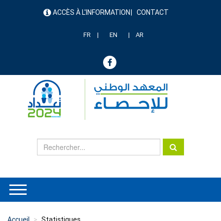
Aller
ACCÈS À L'INFORMATION
CONTACT
au
menu
contenu
header
principal
FR
EN
AR
Accueil
Statistiques