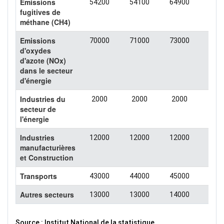
Emissions
54200
54100
64900
624
fugitives de
méthane (CH4)
Emissions
70000
71000
73000
760
d'oxydes
d'azote (NOx)
dans le secteur
d'énergie
Industries du
2000
2000
2000
500
secteur de
l'énergie
Industries
12000
12000
12000
110
manufacturières
et Construction
Transports
43000
44000
45000
460
Autres secteurs
13000
13000
14000
140
Source : Institut National de la statistique