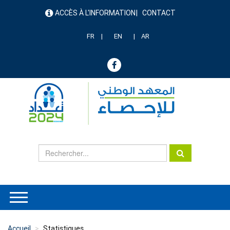
Aller
ACCÈS À L'INFORMATION
CONTACT
au
menu
contenu
header
principal
FR
EN
AR
Accueil
Statistiques