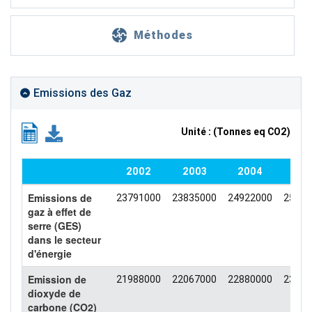
Méthodes
Emissions des Gaz
Unité : (Tonnes eq CO2)
2002
2003
2004
20
Emissions de
23791000
23835000
24922000
25341
gaz à effet de
serre (GES)
dans le secteur
d'énergie
Emission de
21988000
22067000
22880000
23356
dioxyde de
carbone (CO2)