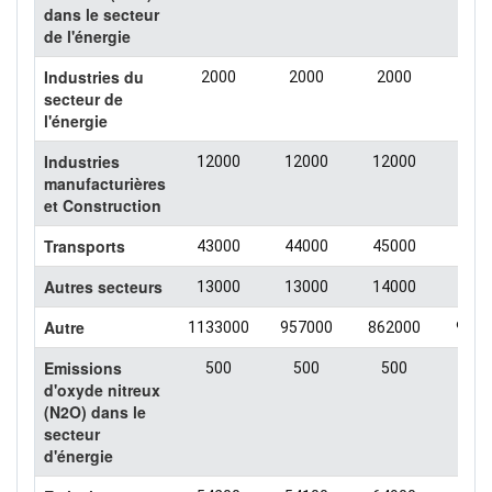
dans le secteur
de l'énergie
Industries du
2000
2000
2000
500
secteur de
l'énergie
Industries
12000
12000
12000
110
manufacturières
et Construction
Transports
43000
44000
45000
460
Autres secteurs
13000
13000
14000
140
Autre
1133000
957000
862000
9590
Emissions
500
500
500
50
d'oxyde nitreux
(N2O) dans le
secteur
d'énergie