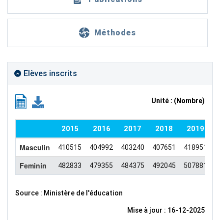
Méthodes
Elèves inscrits
Unité : (Nombre)
2015
2016
2017
2018
2019
Masculin
410515
404992
403240
407651
418951
4
Feminin
482833
479355
484375
492045
507881
5
Source : Ministère de l'éducation
Mise à jour : 16-12-2025