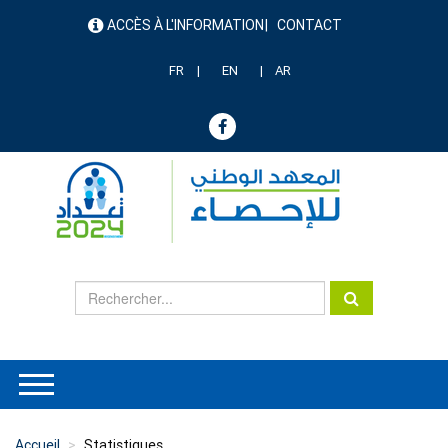
Aller
ACCÈS À L'INFORMATION
CONTACT
au
menu
contenu
header
principal
FR
EN
AR
Accueil
Statistiques