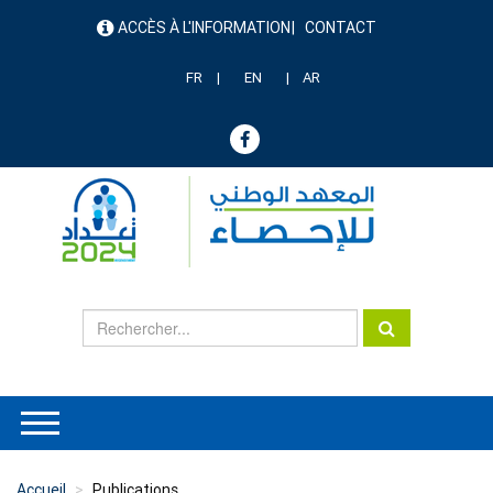
Aller
ACCÈS À L'INFORMATION
CONTACT
au
menu
contenu
header
principal
FR
EN
AR
Accueil
Publications