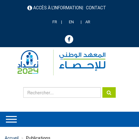
Aller
ACCÈS À L'INFORMATION
CONTACT
au
menu
contenu
header
principal
FR
EN
AR
Accueil
Publications