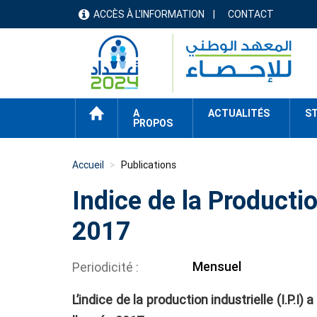
Aller
ACCÈS À L'INFORMATION
CONTACT
menu
au
contenu
header
principal
ACCUEIL
A
ACTUALITÉS
ST
PROPOS
Accueil
Publications
Indice de la Production
2017
Mensuel
Periodicité
L’indice de la production industrielle (I.P.I