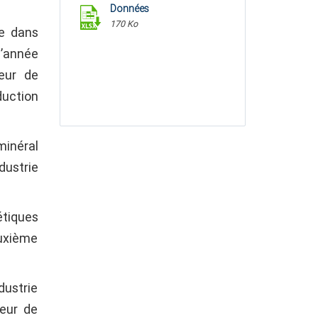
Données
170 Ko
e dans
l’année
eur de
duction
minéral
dustrie
étiques
euxième
dustrie
teur de