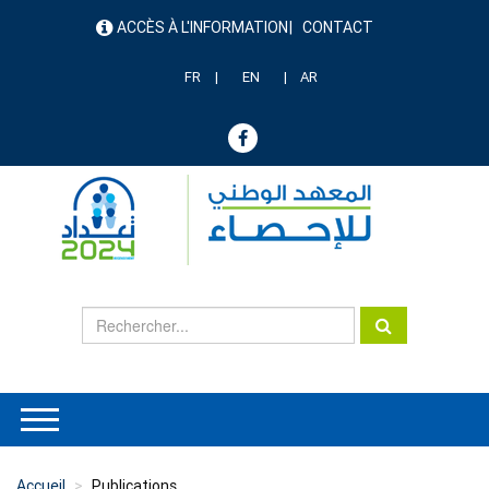
Aller
ACCÈS À L'INFORMATION
CONTACT
au
menu
contenu
header
principal
FR
EN
AR
Accueil
Publications