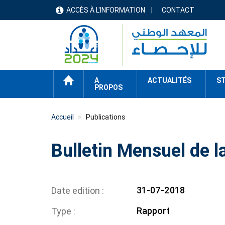
Aller
ACCÈS À L'INFORMATION
CONTACT
menu
au
contenu
header
principal
ACCUEIL
A
ACTUALITÉS
ST
PROPOS
Accueil
Publications
Bulletin Mensuel de la
31-07-2018
Date edition
Rapport
Type