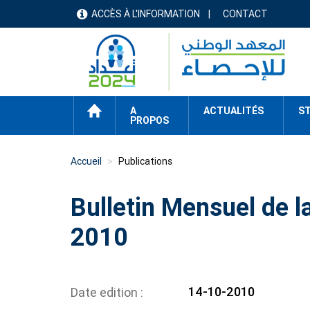
Aller
ACCÈS À L'INFORMATION
CONTACT
menu
au
contenu
header
principal
ACCUEIL
A
ACTUALITÉS
ST
PROPOS
Accueil
Publications
Bulletin Mensuel de l
2010
14-10-2010
Date edition