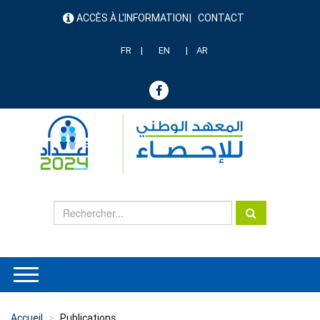
Aller
ACCÈS À L'INFORMATION
CONTACT
au
menu
contenu
header
principal
FR
EN
AR
Accueil
Publications