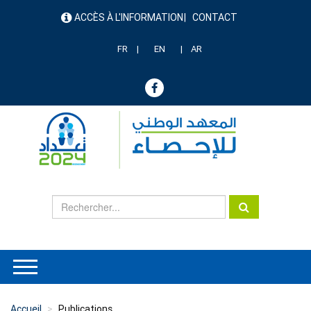
Aller
ACCÈS À L'INFORMATION
CONTACT
au
menu
contenu
header
principal
FR
EN
AR
Accueil
Publications