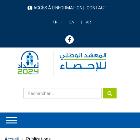
Aller
ACCÈS À L'INFORMATION
CONTACT
au
menu
contenu
header
principal
FR
EN
AR
Accueil
Publications