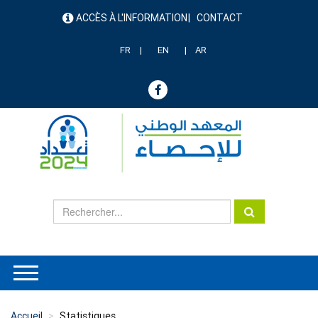
Aller
ACCÈS À L'INFORMATION
CONTACT
au
menu
contenu
header
principal
FR
EN
AR
Accueil
Statistiques