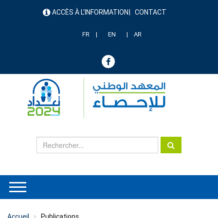
Aller
ACCÈS À L'INFORMATION
CONTACT
au
menu
contenu
header
principal
FR
EN
AR
Accueil
Publications