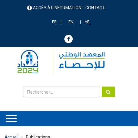
Aller
ACCÈS À L'INFORMATION
CONTACT
au
menu
contenu
header
principal
FR
EN
AR
Accueil
Publications