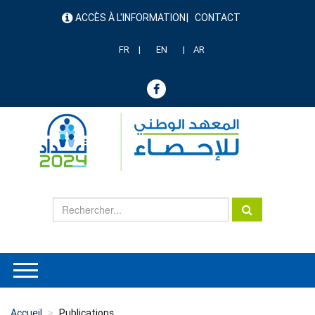
Aller
ACCÈS À L'INFORMATION
CONTACT
au
menu
contenu
header
principal
FR
EN
AR
Accueil
Publications