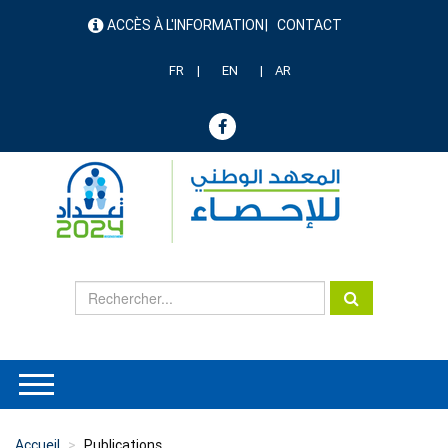
Aller
ACCÈS À L'INFORMATION
CONTACT
au
menu
contenu
header
principal
FR
EN
AR
Accueil
Publications