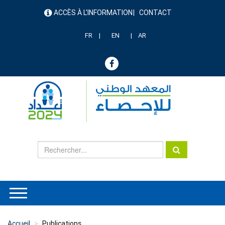
Aller
ACCÈS À L'INFORMATION
CONTACT
au
menu
contenu
header
principal
FR
EN
AR
Accueil
Publications