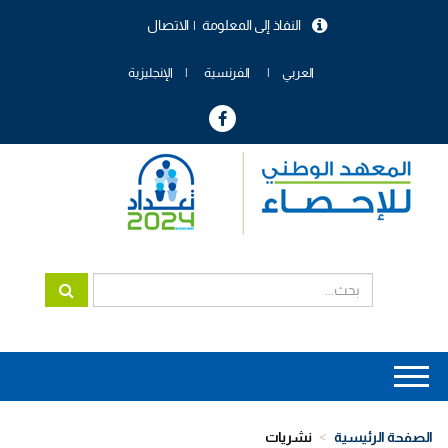
تجاوز
النفاذ إلى المعلومة
الاتصال
إلى
menu
المحتوى
header
الرئيسي
العربي
الفرنسية
الإنجليزية
Main
navigation
الصفحة الرئيسية
نشريات