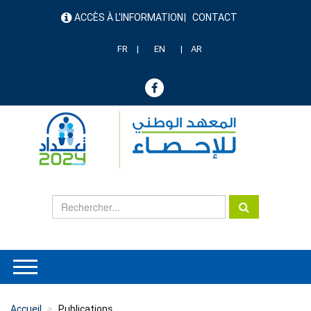
Aller
ACCÈS À L'INFORMATION
CONTACT
au
menu
contenu
header
principal
FR
EN
AR
Accueil
Publications