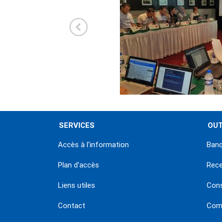
SERVICES
OUT
Accès à l'information
Banq
Plan d'accès
Rec
Liens utiles
Con
Contact
Comm