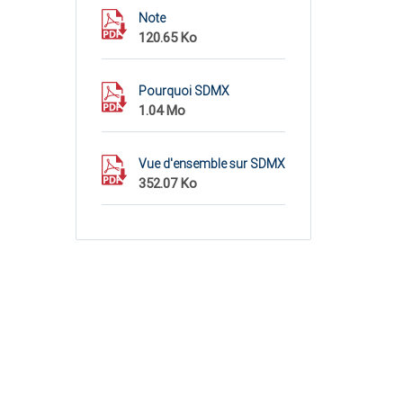
Note
120.65 Ko
Pourquoi SDMX
1.04 Mo
Vue d'ensemble sur SDMX
352.07 Ko
Data modelling
878.35 Ko
SDMX Information Model
3.03 Mo
SDMX Guidelines
893.31 Ko