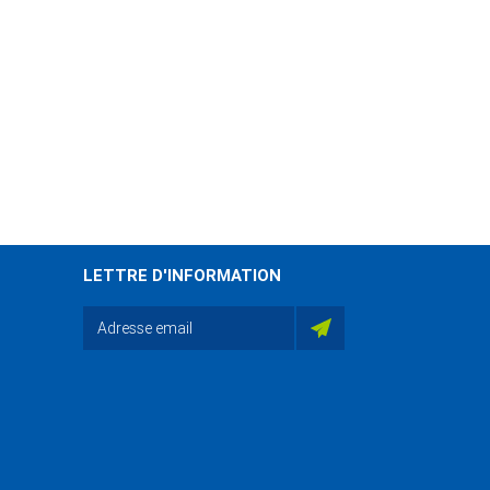
SDMX tools
1.33 Mo
AfDB- AIH SDMX
_June_Tunisia
700.71 Ko
INSEE-UNSD-ODD
LETTRE D'INFORMATION
353.45 Ko
Présenttaion_SDMX_INS_juin_2019
1.01 Mo