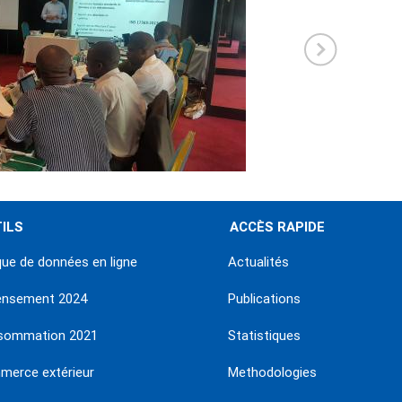
ILS
ACCÈS RAPIDE
ue de données en ligne
Actualités
ensement 2024
Publications
sommation 2021
Statistiques
erce extérieur
Methodologies