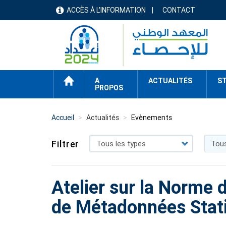
Aller
ACCÈS À L'INFORMATION
CONTACT
menu
au
contenu
header
principal
ACCUEIL
A
ACTUALITÉS
ST
PROPOS
Accueil
Actualités
Evènements
Filtrer
Atelier sur la Norme
de Métadonnées Stat