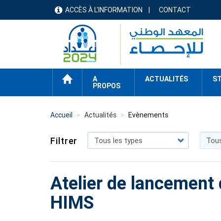
Aller
ACCÈS À L'INFORMATION
CONTACT
menu
au
contenu
header
principal
ACCUEIL
A
ACTUALITÉS
ST
PROPOS
Accueil
Actualités
Evènements
Filtrer
Atelier de lancement 
HIMS