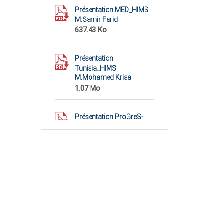
Présentation MED_HIMS
M.Samir Farid
637.43 Ko
Présentation
Tunisia_HIMS
M.Mohamed Kriaa
1.07 Mo
Présentation ProGreS-
migration-Tunisie Mme
Donya Smida
1.38 Mo
Présentation
Tunisia_HIMS Mme Nadia
Touihri
754.91 Ko