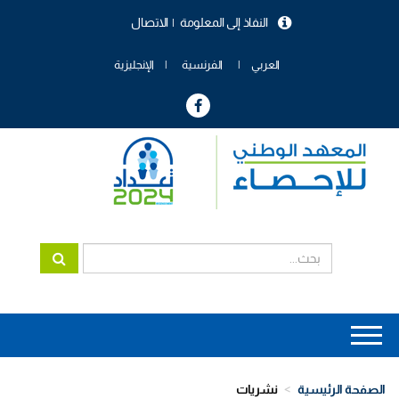
تجاوز
النفاذ إلى المعلومة
الاتصال
إلى
menu
المحتوى
header
الرئيسي
العربي
الفرنسية
الإنجليزية
Main
navigation
الصفحة الرئيسية
نشريات