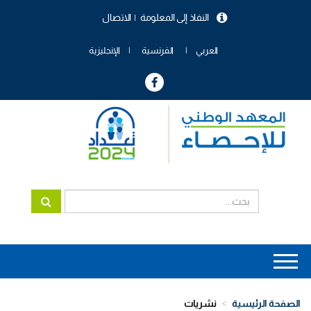
تجاوز
النفاذ إلى المعلومة
الاتصال
إلى
menu
المحتوى
header
الرئيسي
العربي
الفرنسية
الإنجليزية
Main
navigation
الصفحة الرئيسية
نشريات